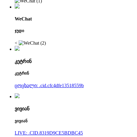
WeChat
ჯუდი
<
კეტრინ
კეტრინ
ცოცხალი: .cid.cfc4dfe13518559b
ვივიან
ვივიან
LIVE: .CID.8319D9CE5BDBC45