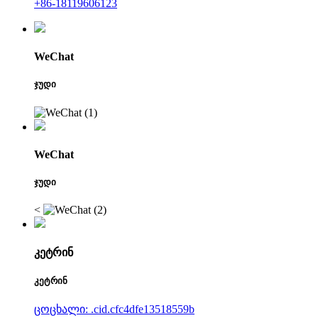
+86-18119606123
WeChat
ჯუდი
WeChat
ჯუდი
<
კეტრინ
კეტრინ
ცოცხალი: .cid.cfc4dfe13518559b