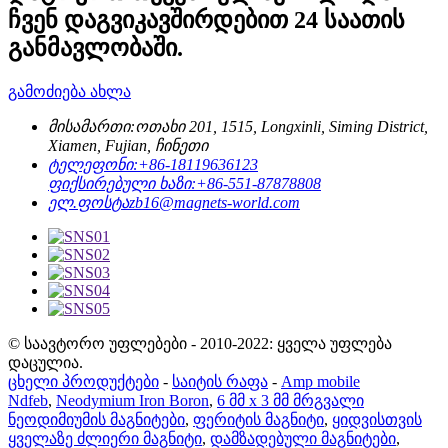
ჩვენ დაგვიკავშირდებით 24 საათის
განმავლობაში.
გამოძიება ახლა
მისამართი:
ოთახი 201, 1515, Longxinli, Siming District,
Xiamen, Fujian, ჩინეთი
ტელეფონი:
+86-18119636123
ფიქსირებული ხაზი:
+86-551-87878808
ელ.ფოსტა
zb16@magnets-world.com
© საავტორო უფლებები - 2010-2022: ყველა უფლება
დაცულია.
ცხელი პროდუქტები
-
საიტის რაფა
-
Amp mobile
Ndfeb
,
Neodymium Iron Boron
,
6 მმ x 3 მმ მრგვალი
ნეოდიმიუმის მაგნიტები
,
ფერიტის მაგნიტი
,
ყიდვისთვის
ყველაზე ძლიერი მაგნიტი
,
დამზადებული მაგნიტები
,