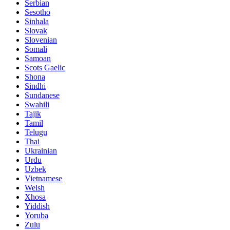
Serbian
Sesotho
Sinhala
Slovak
Slovenian
Somali
Samoan
Scots Gaelic
Shona
Sindhi
Sundanese
Swahili
Tajik
Tamil
Telugu
Thai
Ukrainian
Urdu
Uzbek
Vietnamese
Welsh
Xhosa
Yiddish
Yoruba
Zulu